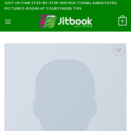
Skip
JUST-IN-TIME STEP-BY-STEP INSTRUCTIONAL ANNOTATED
PICTURE E-BOOKS AT YOUR FINGER TIPS
to
content
0
Add to
wishlist