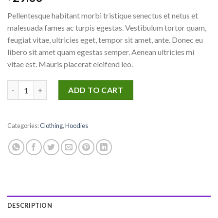
4.00
out
of 5
Pellentesque habitant morbi tristique senectus et netus et
based on
customer
malesuada fames ac turpis egestas. Vestibulum tortor quam,
ratings
feugiat vitae, ultricies eget, tempor sit amet, ante. Donec eu
libero sit amet quam egestas semper. Aenean ultricies mi
vitae est. Mauris placerat eleifend leo.
Ninja Silhouette quantity
ADD TO CART
Categories:
Clothing
,
Hoodies
DESCRIPTION