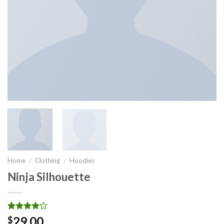
Home
/
Clothing
/
Hoodies
Ninja Silhouette
Rated
5
29.00
$